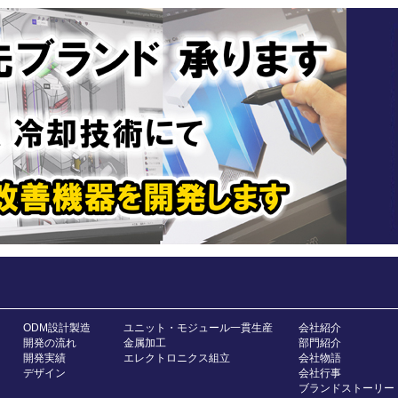
ODM設計製造
ユニット・モジュール一貫生産
会社紹介
開発の流れ
金属加工
部門紹介
開発実績
エレクトロニクス組立
会社物語
デザイン
会社行事
ブランドストーリー