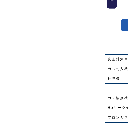
真空排気
ガス封入
梱包機
ガス溶接
Heリー
フロンガ