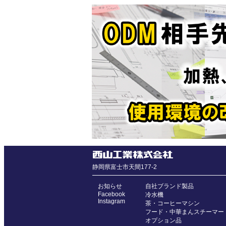
静岡県富士市天間177-2
お知らせ
自社ブランド製品
Facebook
冷水機
Instagram
茶・コーヒーマシン
フード・中華まんスチーマー
オプション品