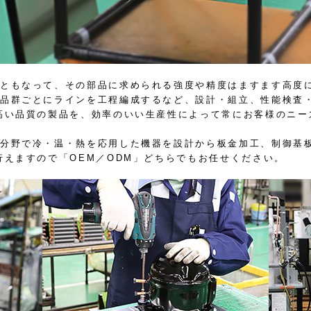
ともなって、その部品に求められる強度や精度はますます高度
品群ごとにラインを工程編成するなど、設計・組立、性能検査
高い品質の製品を、効率のいい生産性によって常にお客様のニー
分野で冷・温・熱を応用した機器を設計から板金加工、制御基
行えますので「OEM／ODM」どちらでもお任せください。