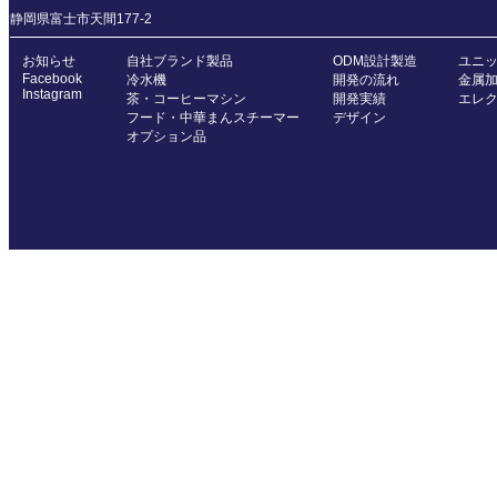
静岡県富士市天間177-2
お知らせ
自社ブランド製品
ODM設計製造
ユニ
Facebook
冷水機
開発の流れ
金属
Instagram
茶・コーヒーマシン
開発実績
エレ
フード・中華まんスチーマー
デザイン
オプション品