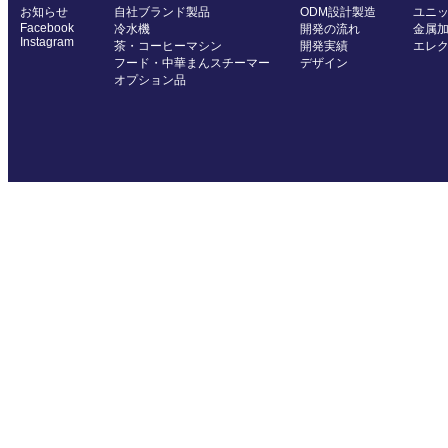
お知らせ
自社ブランド製品
ODM設計製造
ユニ
Facebook
冷水機
開発の流れ
金属
Instagram
茶・コーヒーマシン
開発実績
エレ
フード・中華まんスチーマー
デザイン
オプション品