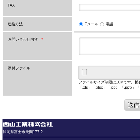
FAX
連絡方法
Eメール
電話
お問い合わせ内容
＊
添付ファイル
ファイルサイズ制限は10Mです。拡張子が「.
「.xls」「.xlsx」「.ppt」「.pp
送信
静岡県富士市天間177-2