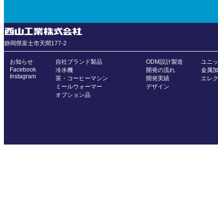
静岡県富士市天間177-2
お知らせ
自社ブランド製品
ODM設計製造
ユニ
Facebook
冷水機
開発の流れ
金属
Instagram
茶・コーヒーマシン
開発実績
エレ
ミールウォーマー
デザイン
オプション品