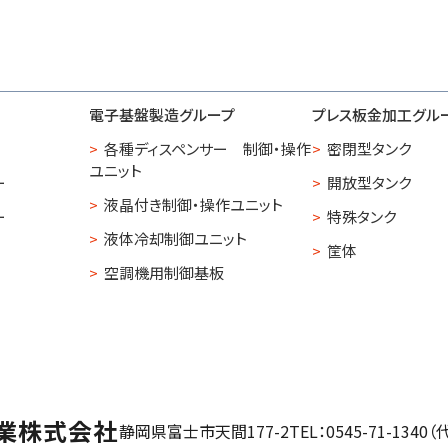
電子基盤製造グループ
プレス板金加工グル
各種ディスペンサー 制御・操作
密閉型タンク
ユニット
ー
開放型タンク
液晶付き制御・操作ユニット
ー
特殊タンク
液体冷却制御ユニット
筐体
空調機用制御基板
業株式会社
静岡県富士市天間177-2
TEL：0545-71-1340（代