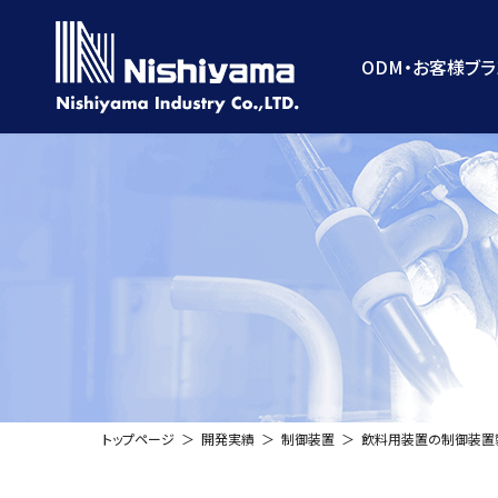
コ
ナ
ン
ビ
テ
ゲ
ODM・お客様ブ
ン
ー
ツ
シ
へ
ョ
ス
ン
キ
に
ッ
移
プ
動
トップページ
開発実績
制御装置
飲料用装置の制御装置