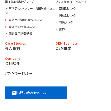
電子基盤製造グループ
プレス板金加工グループ
各種ディスペンサー 制御・操作ユニ
密閉型タンク
ット
開放型タンク
液晶付き制御・操作ユニット
特殊タンク
液体冷却制御ユニット
筐体
空調機用制御基板
Case Studies
OEM Business
導入事例
OEM事業
Company
会社紹介
プライバシーポリシー
お問い合わせメール