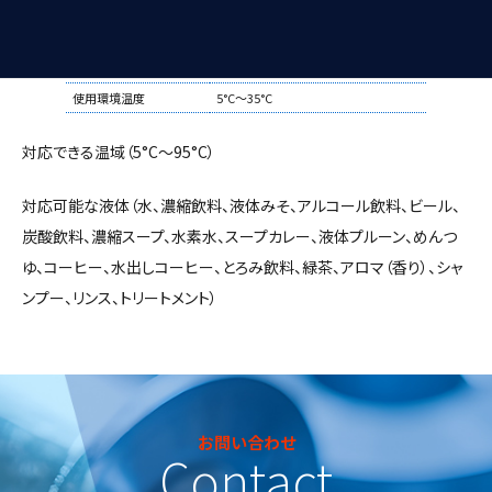
お湯：約60ml～約200ml 中身：約
注出量設定
6g～約28g
注出品温度
85°C～90°C（環境温度20°C基準時）
使用環境温度
5°C～35°C
対応できる温域（5°C～95°C）
対応可能な液体（水、濃縮飲料、液体みそ、アルコール飲料、ビール、
炭酸飲料、濃縮スープ、水素水、スープカレー、液体プルーン、めんつ
ゆ、コーヒー、水出しコーヒー、とろみ飲料、緑茶、アロマ（香り）、シャ
ンプー、リンス、トリートメント）
お問い合わせ
Contact