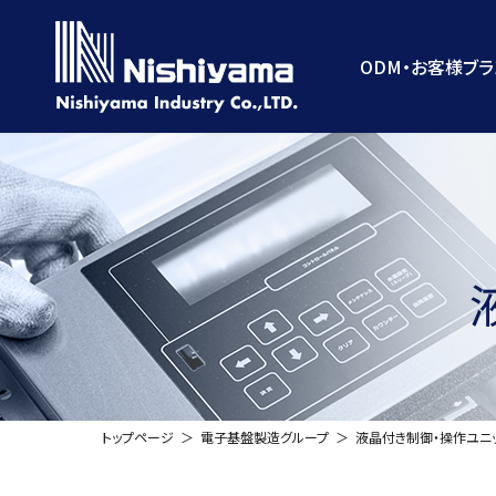
コ
ナ
ン
ビ
テ
ゲ
ODM・お客様ブ
ン
ー
ツ
シ
へ
ョ
ス
ン
キ
に
ッ
移
プ
動
トップページ
電子基盤製造グループ
液晶付き制御・操作ユニ