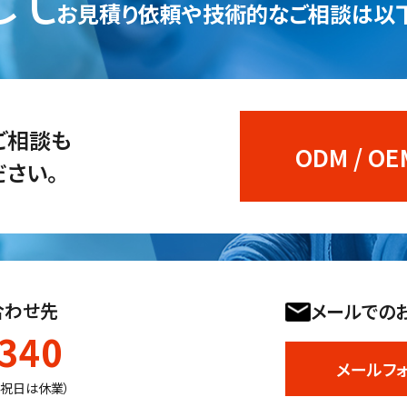
お見積り依頼や技術的なご相談は
以
のご相談も
ODM / 
さい。
合わせ先
メールでの
1340
メールフ
日祝日は休業）