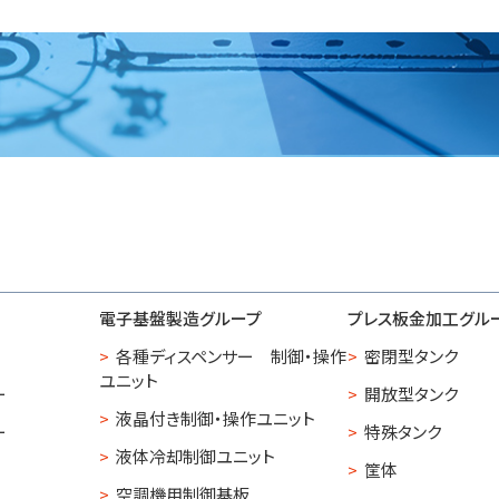
電子基盤製造グループ
プレス板金加工グル
各種ディスペンサー 制御・操作
密閉型タンク
ユニット
ー
開放型タンク
液晶付き制御・操作ユニット
ー
特殊タンク
液体冷却制御ユニット
筐体
空調機用制御基板