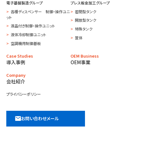
電子基盤製造グループ
プレス板金加工グループ
各種ディスペンサー 制御・操作ユニ
密閉型タンク
ット
開放型タンク
液晶付き制御・操作ユニット
特殊タンク
液体冷却制御ユニット
筐体
空調機用制御基板
Case Studies
OEM Business
導入事例
OEM事業
Company
会社紹介
プライバシーポリシー
お問い合わせメール