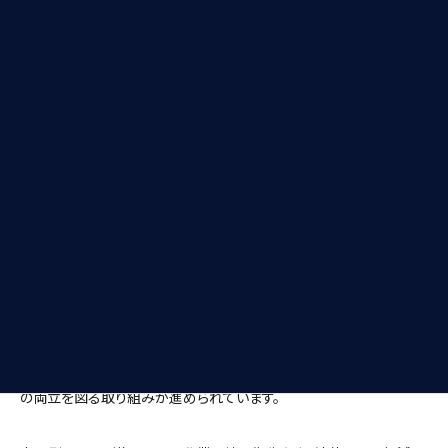
幅広い分野で高い信頼性が求められる用途に使用されています。
構造上の特長として、密閉型タンクはタンク本体に加え、気密性を確
保するための高精度な溶接やガスケット、パッキンなどのシーリング
技術が用いられており、内部圧力を一定に保つ必要がある場合には、
圧力調整用のバルブやセンサーが装備されることもあります。また、密
閉性を高めることで液体の蒸発や漏洩のリスクを最小限に抑えるこ
とができ、特に冷却用や薬液用途においては、高い安全性と効率性が
求められる現場に適しています。
さらに、タンク素材としてはステンレス鋼やアルミニウム、樹脂素材な
ど、使用環境や内容物の特性に応じた耐食性・耐圧性の高い材料が
選定されることが多く、近年では溶接箇所を極力減らすための一体
成形技術（絞り加工等）が導入されるなど、製品の信頼性と製造効率
の両立を図る取り組みが進められています。