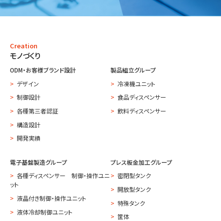
Creation
モノづくり
ODM・お客様ブランド設計
製品組立グループ
デザイン
冷凍機ユニット
制御設計
食品ディスペンサー
各種第三者認証
飲料ディスペンサー
構造設計
開発実績
電子基盤製造グループ
プレス板金加工グループ
各種ディスペンサー 制御・操作ユニ
密閉型タンク
ット
開放型タンク
液晶付き制御・操作ユニット
特殊タンク
液体冷却制御ユニット
筐体