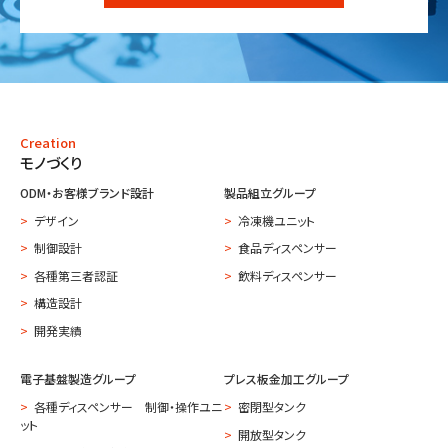
Creation
モノづくり
ODM・お客様ブランド設計
製品組立グループ
デザイン
冷凍機ユニット
制御設計
食品ディスペンサー
各種第三者認証
飲料ディスペンサー
構造設計
開発実績
電子基盤製造グループ
プレス板金加工グループ
各種ディスペンサー 制御・操作ユニ
密閉型タンク
ット
開放型タンク