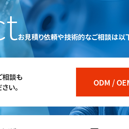
ct
お見積り依頼や技術的なご相談は
以
のご相談も
ODM / 
さい。