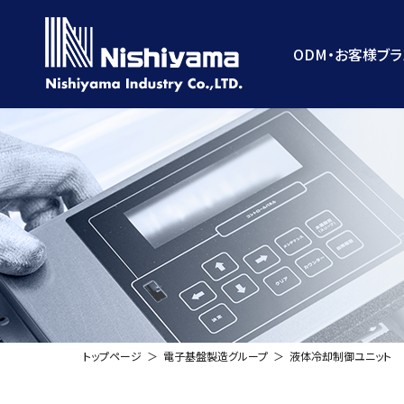
コ
ナ
ン
ビ
テ
ゲ
ODM・お客様ブ
ン
ー
ツ
シ
へ
ョ
ス
ン
キ
に
ッ
移
プ
動
トップページ
電子基盤製造グループ
液体冷却制御ユニット