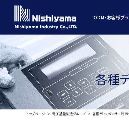
コ
ナ
ン
ビ
テ
ゲ
ODM・お客様ブ
ン
ー
ツ
シ
へ
ョ
ス
ン
キ
に
ッ
移
プ
動
各種デ
トップページ
電子基盤製造グループ
各種ディスペンサー制御