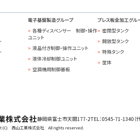
電子基盤製造グループ
プレス板金加工グル
各種ディスペンサー 制御・操作
密閉型タンク
ユニット
ー
開放型タンク
液晶付き制御・操作ユニット
ー
特殊タンク
液体冷却制御ユニット
筐体
空調機用制御基板
業株式会社
静岡県富士市天間177-2
TEL：0545-71-1340（代
ht (C) 西山工業株式会社 All rights reserved.