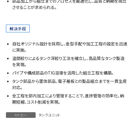
部品加工から組立までのプロセスを最適化し、品質と納期を両立
させることが求められる。
解決手段
自社オリジナル設計を採用し、金型手配や加工工程の設定を迅速
に実施。
温間絞りによるタンク深絞り工法を確立し、高品質なタンク製造
を実現。
パイプや構成部品のTIG溶接を活用した組立工程を構築。
タンク部品から筐体部品、電子基板との製品組立までを一貫生産
対応。
全工程を部内加工により管理することで、進捗管理の効率化、納
期短縮、コスト削減を実現。
タンクユニット
カテゴリー