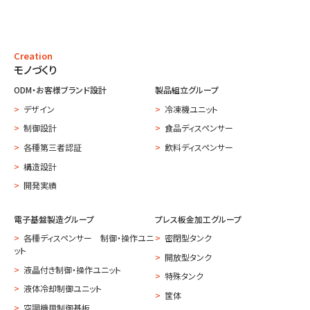
Creation
モノづくり
ODM・お客様ブランド設計
製品組立グループ
デザイン
冷凍機ユニット
制御設計
食品ディスペンサー
各種第三者認証
飲料ディスペンサー
構造設計
開発実績
電子基盤製造グループ
プレス板金加工グループ
各種ディスペンサー 制御・操作ユニ
密閉型タンク
ット
開放型タンク
液晶付き制御・操作ユニット
特殊タンク
液体冷却制御ユニット
筐体
空調機用制御基板