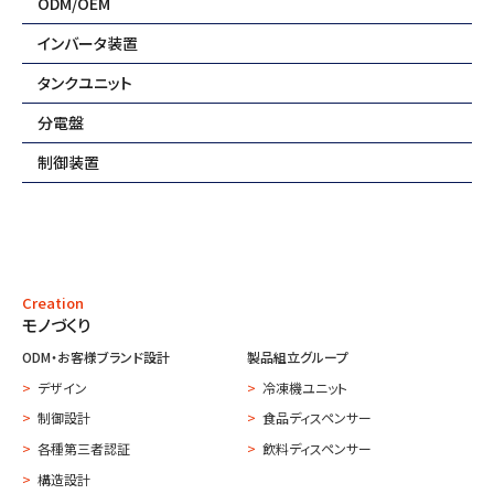
ODM/OEM
ジ
送
インバータ装置
り
タンクユニット
分電盤
制御装置
Creation
モノづくり
ODM・お客様ブランド設計
製品組立グループ
デザイン
冷凍機ユニット
制御設計
食品ディスペンサー
各種第三者認証
飲料ディスペンサー
構造設計