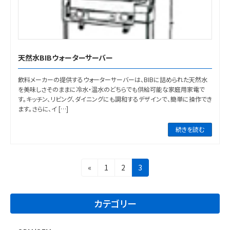
天然水BIBウォーターサーバー
飲料メーカーの提供するウォーターサーバーは、BIBに詰められた天然水
を美味しさそのままに冷水・温水のどちらでも供給可能な家庭用家電で
す。キッチン、リビング、ダイニングにも調和するデザインで、簡単に操作でき
ます。さらに、イ […]
続きを読む
投
固
固
固
«
1
2
3
稿
定
定
定
ペ
ペ
ペ
の
ー
ー
ー
カテゴリー
ペ
ジ
ジ
ジ
ー