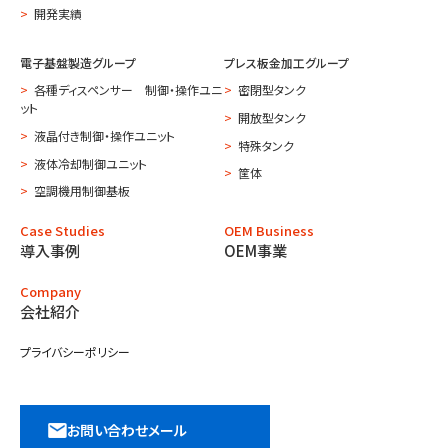
開発実績
電子基盤製造グループ
プレス板金加工グループ
各種ディスペンサー 制御・操作ユニ
密閉型タンク
ット
開放型タンク
液晶付き制御・操作ユニット
特殊タンク
液体冷却制御ユニット
筐体
空調機用制御基板
Case Studies
OEM Business
導入事例
OEM事業
Company
会社紹介
プライバシーポリシー
お問い合わせメール