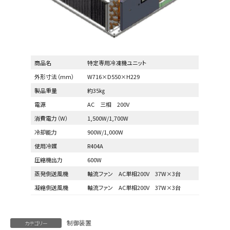
商品名
特定専用冷凍機ユニット
外形寸法（mm）
W716×D550×H229
製品重量
約35㎏
電源
AC 三相 200V
消費電力（W）
1,500W/1,700W
冷却能力
900W/1,000W
使用冷媒
R404A
圧縮機出力
600W
蒸発側送風機
軸流ファン AC単相200V 37W×3台
凝縮側送風機
軸流ファン AC単相200V 37W×3台
制御装置
カテゴリー