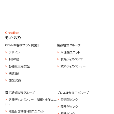
Creation
モノづくり
ODM・お客様ブランド設計
製品組立グループ
デザイン
冷凍機ユニット
制御設計
食品ディスペンサー
各種第三者認証
飲料ディスペンサー
構造設計
開発実績
電子基盤製造グループ
プレス板金加工グループ
各種ディスペンサー 制御・操作ユニ
密閉型タンク
ット
開放型タンク
液晶付き制御・操作ユニット
特殊タンク