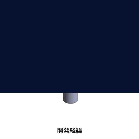
部品の溶接組み合わせで製造。壁面部品のロール成形加工や上下蓋
のTIG溶接を含む工程を一貫生産体制で対応し、高品質な製品を提
供しました。
開発経緯