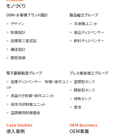
モノづくり
ODM・お客様ブランド設計
製品組立グループ
デザイン
冷凍機ユニット
制御設計
食品ディスペンサー
各種第三者認証
飲料ディスペンサー
構造設計
開発実績
電子基盤製造グループ
プレス板金加工グループ
各種ディスペンサー 制御・操作ユニ
密閉型タンク
ット
開放型タンク
液晶付き制御・操作ユニット
特殊タンク
液体冷却制御ユニット
筐体
空調機用制御基板
Case Studies
OEM Business
導入事例
OEM事業