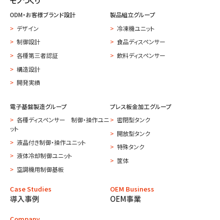
モノづくり
ODM・お客様ブランド設計
製品組立グループ
デザイン
冷凍機ユニット
制御設計
食品ディスペンサー
各種第三者認証
飲料ディスペンサー
構造設計
開発実績
電子基盤製造グループ
プレス板金加工グループ
各種ディスペンサー 制御・操作ユニ
密閉型タンク
ット
開放型タンク
液晶付き制御・操作ユニット
特殊タンク
液体冷却制御ユニット
筐体
空調機用制御基板
Case Studies
OEM Business
導入事例
OEM事業
Company