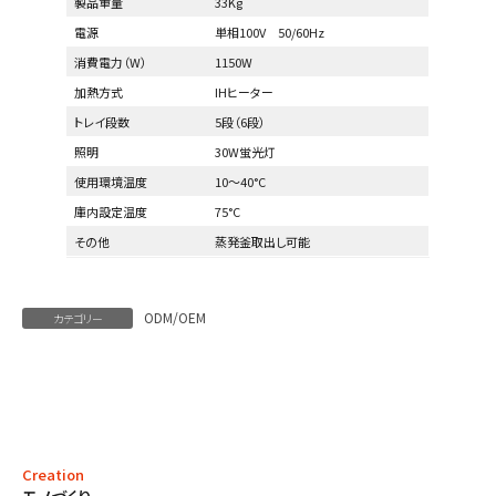
製品重量
33Kg
電源
単相100V 50/60Hz
消費電力（W）
1150W
加熱方式
IHヒーター
トレイ段数
5段（6段）
照明
30W蛍光灯
使用環境温度
10～40°C
庫内設定温度
75°C
その他
蒸発釜取出し可能
ODM/OEM
カテゴリー
Creation