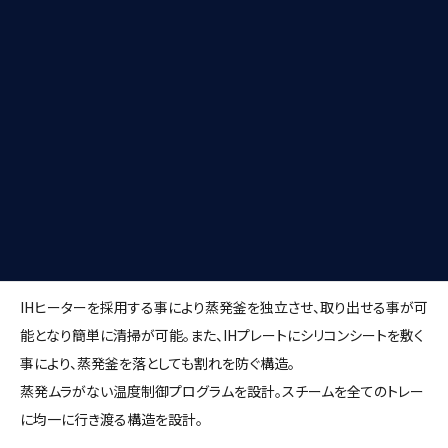
向上を実現して欲しい。
課題
従来の蒸発方式では蒸発部の清掃がしづらくスケール（カルキ）が溜
まる事による故障要因を改善する清掃性向上が課題。全てのトレー
上食材を温度ムラなく調理するスチーム制御の実現が課題。
解決手段
IHヒーターを採用する事により蒸発釜を独立させ、取り出せる事が可
能となり簡単に清掃が可能。また、IHプレートにシリコンシートを敷く
事により、蒸発釜を落としても割れを防ぐ構造。
蒸発ムラがない温度制御プログラムを設計。スチームを全てのトレー
に均一に行き渡る構造を設計。